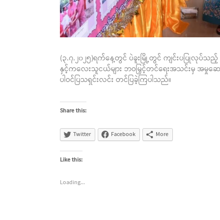
(၃.၇.၂၀၂၅)ရက်နေ့တွင် ပဲခူးမြို့တွင် ကျင်းပပြုလုပ်သည့် 
နှင့်ကလေးသူငယ်များ ဘဝမြှင့်တင်ရေးအသင်းမှ အမှု‌ဆေ
ပါဝင်ပြသရှင်းလင်း တင်ပြခဲ့ကြပါသည်။
Share this:
Twitter
Facebook
More
Like this:
Loading...