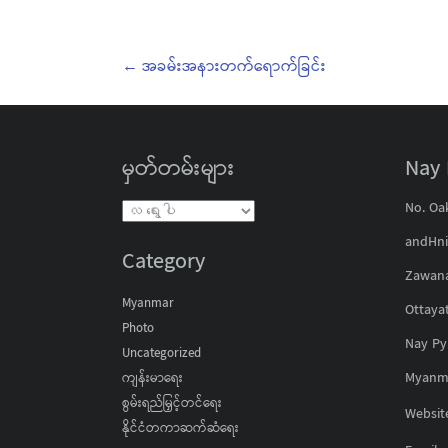
←
အခမ်းအနားတက်ရောက်ခြင်း
မှတ်တမ်းများ
Nay 
No. Oa
andHnin
Category
Zawana
Myanmar
Ottayat
Photo
Nay Py
Uncategorized
Myanm
ကျန်းမာရေး
စွမ်းရည်မြှင့်တင်ရေး
Websit
နိုင်ငံတကာဆက်ဆံရေး