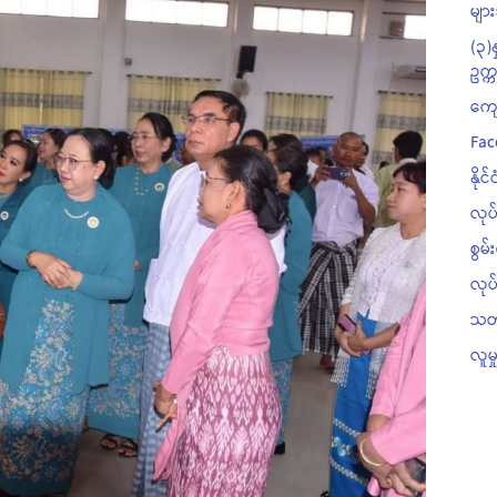
မျာ
(၃)
ဥက္
ကျေ
Fac
နို
လုပ
စွမ်
လု
သတ
လူမှ