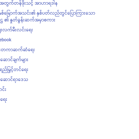
းအတွက်တန်ဖိုးသင့် အာဟာရဒါန
နှစ်မြောက်အသင်း၏ နှစ်ပတ်လည်တွင်ပြောကြားသော
ကဌ ၏ နှုတ်ခွန်းဆက်အမှာစကား
းလက်မီးလင်းရေး
ebook
င်ငံတကာဆက်ဆံရေး
်ဆောင်ချက်များ
းရည်မြှင့်တင်ရေး
ပ်ဆောင်ရာဒေသ
င်း
ုရေး