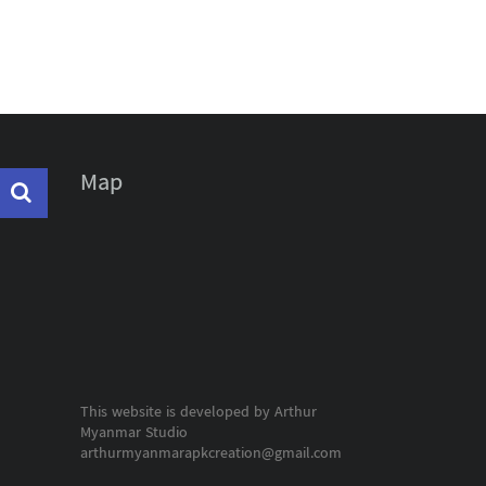
Map
This website is developed by Arthur
Myanmar Studio
arthurmyanmarapkcreation@gmail.com