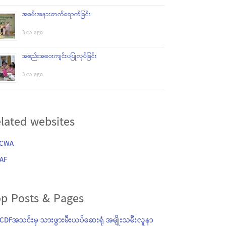
အခမ်းအနားတက်ရောက်ခြင်း
3 လ ago
အစည်းအဝေးကျင်းပပြုလုပ်ခြင်း
3 လ ago
lated websites
CWA
AF
p Posts & Pages
DFအသင်းမှ သားဖွားမီးယပ်ဆေးရုံ အမျိုးသမီးလူနာ