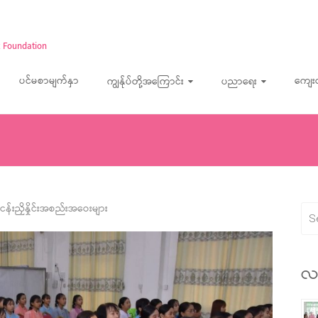
 Foundation
ပင်မစာမျက်နှာ
ကျေး
ကျွန်ုပ်တို့အကြောင်း
ပညာရေး
ငန်းညှိနှိုင်းအစည်းအဝေးများ
လ