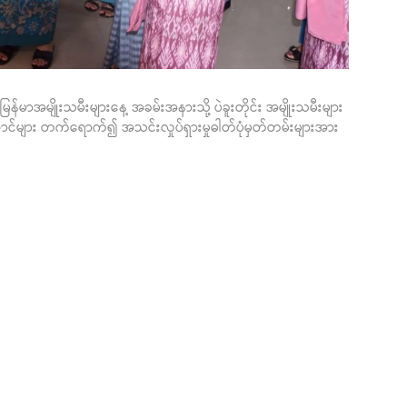
မြန်မာအမျိုးသမီးများနေ့ အခမ်းအနားသို့ ပဲခူးတိုင်း အမျိုးသမီးများ
ာင်များ တက်ရောက်၍ အသင်းလှုပ်ရှားမှုဓါတ်ပုံမှတ်တမ်းများအား