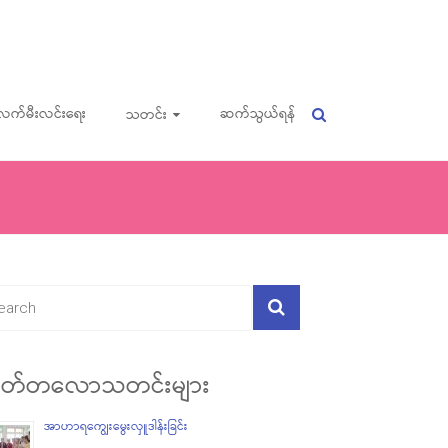
လက်မီးလင်းရေး
ဆက်သွယ်ရန်
သတင်း
တ်တလောသတင်းများ
အာဟာရကျွေးမွေးလှူဒါန်းခြင်း