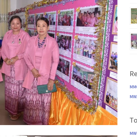
Re
MM
MW
To
MWC