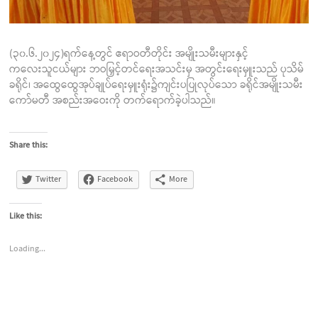
(၃၀.၆.၂၀၂၄)ရက်နေ့တွင် ဧရာဝတီတိုင်း အမျိုးသမီးများနှင့်
ကလေးသူငယ်များ ဘဝမြှင့်တင်ရေးအသင်းမှ အတွင်းရေးမှူးသည် ပုသိမ်
ခရိုင်၊ အထွေထွေအုပ်ချုပ်ရေးမှူးရုံး၌ကျင်းပပြုလုပ်သော ခရိုင်အမျိုးသမီး
ကော်မတီ အစည်းအဝေးကို တက်ရောက်ခဲ့ပါသည်။
Share this:
Twitter
Facebook
More
Like this:
Loading...