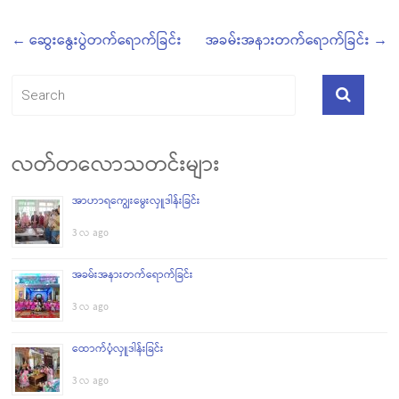
←
ဆွေးနွေးပွဲတက်ရောက်ခြင်း
အခမ်းအနားတက်ရောက်ခြင်း
→
လတ်တလောသတင်းများ
အာဟာရကျွေးမွေးလှူဒါန်းခြင်း
3 လ ago
အခမ်းအနားတက်ရောက်ခြင်း
3 လ ago
ထောက်ပံ့လှူဒါန်းခြင်း
3 လ ago