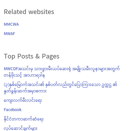
Related websites
MMCWA
MWAF
Top Posts & Pages
MWCDFအသင်းမှ သားဖွားမီးယပ်ဆေးရုံ အမျိုးသမီးလူနာများအတွက်
တန်ဖိုးသင့် အာဟာရဒါန
(၃)နှစ်မြောက်အသင်း၏ နှစ်ပတ်လည်တွင်ပြောကြားသော ဥက္ကဌ ၏
နှုတ်ခွန်းဆက်အမှာစကား
ကျေးလက်မီးလင်းရေး
Facebook
နိုင်ငံတကာဆက်ဆံရေး
လုပ်ဆောင်ချက်များ