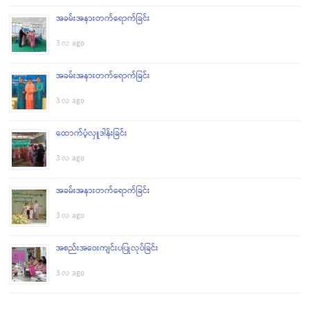
အခမ်းအနားတက်ရောက်ခြင်း
3 လ ago
အခမ်းအနားတက်ရောက်ခြင်း
3 လ ago
ထောက်ပံ့လှူဒါန်းခြင်း
3 လ ago
အခမ်းအနားတက်ရောက်ခြင်း
3 လ ago
အစည်းအဝေးကျင်းပပြုလုပ်ခြင်း
3 လ ago