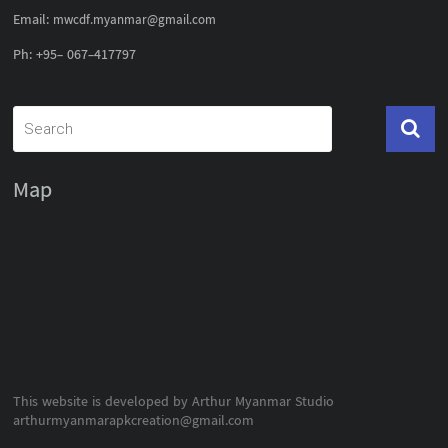
Email:
mwcdf.myanmar@gmail.com
Ph: +95- 067-417797
Map
This website is developed by Arthur Myanmar Studio
arthurmyanmarapkcreation@gmail.com