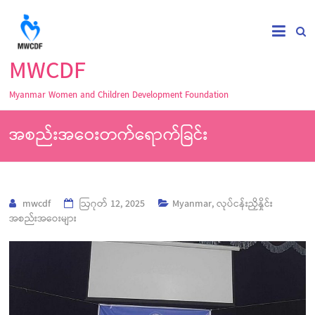
MWCDF
Myanmar Women and Children Development Foundation
အစည်းအဝေးတက်ရောက်ခြင်း
mwcdf
ဩဂုတ် 12, 2025
Myanmar
,
လုပ်ငန်းညှိနှိုင်း
အစည်းအဝေးများ