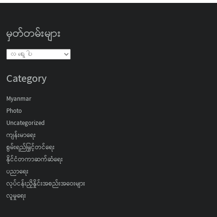
မှတ်တမ်းများ
Category
Myanmar
Photo
Uncategorized
ကျန်းမာရေး
စွမ်းရည်မြှင့်တင်ရေး
နိုင်ငံတကာဆက်ဆံရေး
ပညာရေး
လုပ်ငန်းညှိနှိုင်းအစည်းအဝေးများ
လူမှုရေး