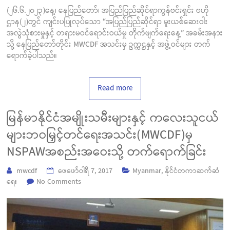
(၂၆.၆.၂၀၂၃)နေ့၊ နေပြည်တော်၊ အပြည်ပြည်ဆိုင်ရာကွန်ဗင်းရှင်း ဗဟို
ဌာန(၂)တွင် ကျင်းပပြုလုပ်သော “အပြည်ပြည်ဆိုင်ရာ မူးယစ်ဆေးဝါး
အလွဲသုံစားမှုနှင့် တရားမဝင်ရောင်းဝယ်မှု တိုက်ဖျက်ရေးနေ့” အခမ်းအနား
သို့ နေပြည်တော်တိုင်း MWCDF အသင်းမှ ဥက္ကဌနှင့် အဖွဲ့ဝင်များ တက်
ရောက်ခဲ့ပါသည်။
Read more
မြန်မာနိုင်ငံအမျိုးသမီးများနှင့် ကလေးသူငယ်
များဘဝမြှင့်တင်ရေးအသင်း(MWCDF)မှ
NSPAWအစည်းအဝေးသို့ တက်ရောက်ခြင်း
mwcdf
ဖေ‌ဖော်ဝါရီ 7, 2017
Myanmar
,
နိုင်ငံတကာဆက်ဆံ
ရေး
No Comments