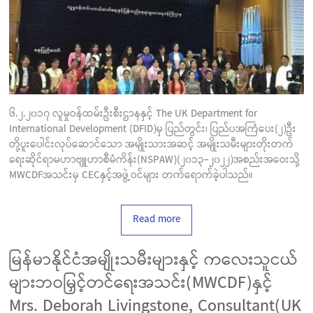
၆.၂.၂၀၁၇ လူမှုဝန်ထမ်းဦးစီးဌာနနှင့် The UK Department for
International Development (DFID)မှ ပြည်တွင်း၊ ပြည်ပအကြံပေး(၂)ဦး
တို့ပူးပေါင်းလုပ်ဆောင်သော အမျိုးသားအဆင့် အမျိုးသမီးများတိုးတက်
ရေးဆိုင်ရာမဟာဗျူဟာစီမံကိန်း(NSPAW)(၂၀၁၃-၂၀၂၂)အစည်းအဝေးသို့
MWCDFအသင်းမှ CECနှင့်အဖွဲ့ဝင်များ တက်ရောက်ခဲ့ပါသည်။
Read more
မြန်မာနိုင်ငံအမျိုးသမီးများနှင့် ကလေးသူငယ်
များဘဝမြှင့်တင်ရေးအသင်း(MWCDF)နှင့်
Mrs. Deborah Livingstone, Consultant(UK