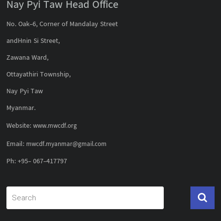
Nay Pyi Taw Head Office
No. Oak-6, Corner of Mandalay Street
andHnin Si Street,
Zawana Ward,
Ottayathiri Township,
Nay Pyi Taw
Myanmar.
Website:
www.mwcdf.org
Email:
mwcdf.myanmar@gmail.com
Ph: +95- 067-417797