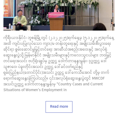
ကိုရီးယားနိုင်ငံ၊ ဘူစန်မြို့တွင် (၂.၁၂.၂၀၂၅)ရက်နေ့မှ (၅.၁၂.၂၀၂၅)ရက်နေ့
အထိ ကျင်းပပြုလုပ်သော ကျား/မ တန်းတူရေးနှင့် အမျိုးသမီးစီးပွားရေး
ဆိုင်ရာ စွမ်းဆောင်မှုမြှင့်တင်ရေး အာဆီယံအစည်းအဝေးနှင့် အလုပ်ရုံ
ဆွေးနွေးပွဲသို့ မြန်မာနိုင်ငံ အမျိုးသမီးများနှင့်ကလေးသူငယ်များ ဘဝမြှင့်
တင်ရေးအသင်း ဗဟိုရုံးချုပ်မှ ဥက္ကဌ ဒေါက်တာနန္ဒာမွှန်း၊ ဒုဥက္ကဌ ဒေါ်
သူဇာဝေ၊ ပဲခူးတိုင်းအသင်း ဥက္ကဌ ဒေါ်ခင်ဝတ်ရည်နှင့်
ရှမ်းပြည်နယ်(တောင်ပိုင်း)အသင်း ဥက္ကဌ ဒေါ်ကေသီအောင် တို့မှ တက်
ရောက်ဆွေးနွေးခဲ့ကြပါသည်။ ၎င်းအလုပ်ရုံဆွေးနွေးပွဲတွင် MWCDF
အသင်းဥက္ကဌ ဒေါက်တာနန္ဒာမွှန်းမှ “Country Cases and Current
Situations of Women’s Employment in
Read more