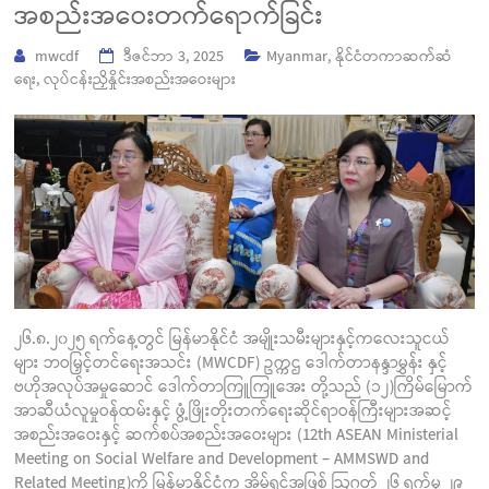
အစည်းအဝေးတက်ရောက်ခြင်း
mwcdf
ဒီဇင်ဘာ 3, 2025
Myanmar
,
နိုင်ငံတကာဆက်ဆံ
ရေး
,
လုပ်ငန်းညှိနှိုင်းအစည်းအဝေးများ
၂၆.၈.၂၀၂၅ ရက်နေ့တွင် မြန်မာနိုင်ငံ အမျိုးသမီးများနှင့်ကလေးသူငယ်
များ ဘဝမြှင့်တင်ရေးအသင်း (MWCDF) ဥက္ကဌ ဒေါက်တာနန္ဒာမွှန်း နှင့်
ဗဟိုအလုပ်အမှုဆောင် ဒေါက်တာကြူကြူအေး တို့သည် (၁၂)ကြိမ်မြောက်
အာဆီယံလူမှုဝန်ထမ်းနှင့် ဖွံ့ဖြိုးတိုးတက်ရေးဆိုင်ရာဝန်ကြီးများအဆင့်
အစည်းအဝေးနှင့် ဆက်စပ်အစည်းအဝေးများ (12th ASEAN Ministerial
Meeting on Social Welfare and Development – AMMSWD and
Related Meeting)ကို မြန်မာနိုင်ငံက အိမ်ရှင်အဖြစ် ဩဂုတ် ၂၆ ရက်မှ ၂၉