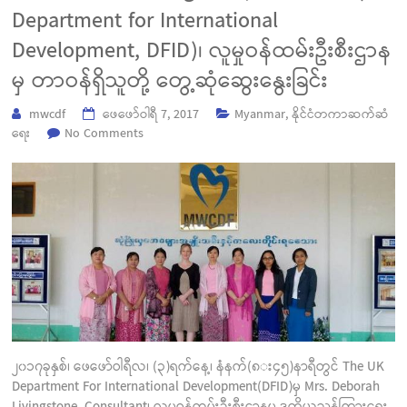
Department for International
Development, DFID)၊ လူမှုဝန်ထမ်းဦးစီးဌာန
မှ တာဝန်ရှိသူတို့ တွေ့ဆုံဆွေးနွေးခြင်း
mwcdf
ဖေ‌ဖော်ဝါရီ 7, 2017
Myanmar
,
နိုင်ငံတကာဆက်ဆံ
ရေး
No Comments
၂၀၁၇ခုနှစ်၊ ဖေဖော်ဝါရီလ၊ (၃)ရက်နေ့၊ နံနက်(၈း၄၅)နာရီတွင် The UK
Department For International Development(DFID)မှ Mrs. Deborah