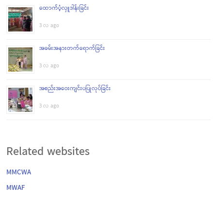
ထောက်ပံ့လှူဒါန်းခြင်း
3 လ ago
အခမ်းအနားတက်ရောက်ခြင်း
3 လ ago
အစည်းအဝေးကျင်းပပြုလုပ်ခြင်း
3 လ ago
Related websites
MMCWA
MWAF