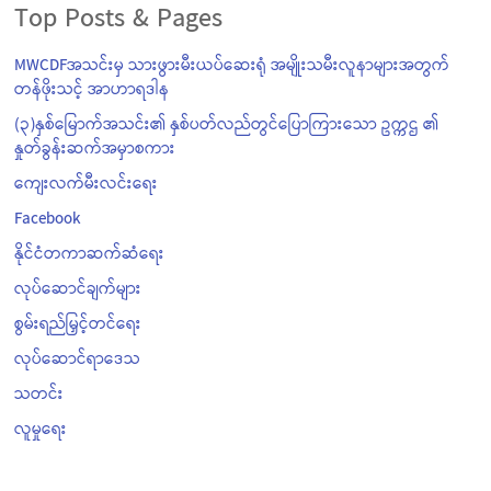
Top Posts & Pages
MWCDFအသင်းမှ သားဖွားမီးယပ်ဆေးရုံ အမျိုးသမီးလူနာများအတွက်
တန်ဖိုးသင့် အာဟာရဒါန
(၃)နှစ်မြောက်အသင်း၏ နှစ်ပတ်လည်တွင်ပြောကြားသော ဥက္ကဌ ၏
နှုတ်ခွန်းဆက်အမှာစကား
ကျေးလက်မီးလင်းရေး
Facebook
နိုင်ငံတကာဆက်ဆံရေး
လုပ်ဆောင်ချက်များ
စွမ်းရည်မြှင့်တင်ရေး
လုပ်ဆောင်ရာဒေသ
သတင်း
လူမှုရေး