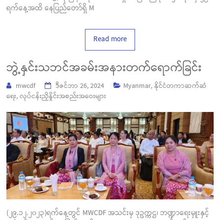
ရက်နေ့အထိ နေပြည်တော်ရှိ M
Read more
ဘွဲ့နှင်းသဘင်အခမ်းအနားတက်ရောက်ခြင်း
mwcdf
ဒီဇင်ဘာ 26, 2024
Myanmar
,
နိုင်ငံတကာဆက်ဆံ
ရေး
,
လုပ်ငန်းညှိနှိုင်းအစည်းအဝေးများ
(၂၉.၁၂.၂၀၂၃)ရက်နေ့တွင် MWCDF အသင်းမှ ဒုဥက္ကဌ၊ ဘဏ္ဍာရေးမှူးနှင့်