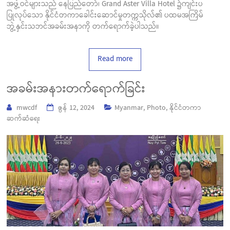
အဖွဲ့ဝင်များသည် နေပြည်တော်၊ Grand Aster Villa Hotel ၌ကျင်းပ
ပြုလုပ်သော နိုင်ငံတကာခေါင်းဆောင်မှုတက္ကသိုလ်၏ ပထမအကြိမ်
ဘွဲ့နှင်းသဘင်အခမ်းအနာကို တက်ရောက်ခဲ့ပါသည်။
Read more
အခမ်းအနားတက်ရောက်ခြင်း
mwcdf
ဇွန် 12, 2024
Myanmar
,
Photo
,
နိုင်ငံတကာ
ဆက်ဆံရေး