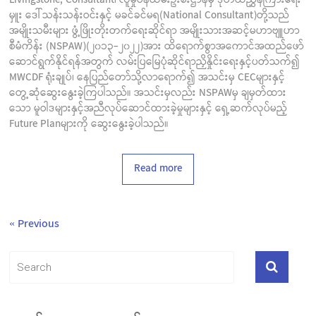
Livingstone, Consultant၊ လူမှုဝန်ထမ်းဦးစီးဌာနမှ ဒုတိယညွှန်ကြားရေး
မှူး ဒေါ်သန်းသန်းဝင်းနှင့် မခင်ခင်မရ(National Consultant)တို့သည်
အမျိုးသမီးများ ဖွံ့ဖြိုးတိုးတက်ရေးဆိုင်ရာ အမျိုးသားအဆင့်မဟာဗျူဟာ
စီမံကိန်း (NSPAW)(၂၀၁၃-၂၀၂၂)အား ထိရောက်စွာအကောင်အထည်ဖော်
ဆောင်ရွက်နိုင်ရန်အတွက် လမ်းပြမြေပုံဆိုင်ရာညှိနှိုင်းရေးနှင့်ပတ်သက်၍
MWCDF ရုံးချုပ်၊ နေပြည်တော်သို့လာရောက်၍ အသင်းမှ CECများနှင့်
တွေ့ဆုံဆွေးနွေးခဲ့ကြပါသည်။ အသင်းမှလည်း NSPAWမှ ချမှတ်ထား
သော မူဝါဒများနှင့်အညီလုပ်ဆောင်ထားခဲ့မှုများနှင့် ရှေ့ဆက်လုပ်မည့်
Future Planများကို ဆွေးနွေးခဲ့ပါသည်။
Read more
« Previous