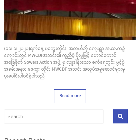
(၁၁၊ ၁၊ ၂၀၂၀)ရက်နေ့ မကွေးတိုင်း၊ အလယ်ဘို ကျေးရွာ အ.ထ.ကခွဲ
ကျောင်းတွင် MWCDFအသင်း၏ ကူညီပံ့ ပိုးမှုဖြင့် ဟောင်ကောင်
အခြေစိုက် Sowers Action အဖွဲ့ မှ လှူဒါန်းသော စက်ရေတွင်း ဖွင့်ပွဲ
အခမ်းအနား မကွေး တိုင်း MWCDF အသင်း အလုပ်အမှုဆောင်များမှ
ပူးပေါင်းပါဝင်ခဲ့ပါသည်။
Read more